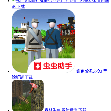
死亡突围僵尸战争3.7.0
冒险解
谜
下载
维克斯堡之役3
冒
险解谜
下载
森林生存
冒险解谜
下载