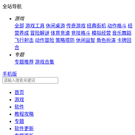
全站导航
游戏
全部
游戏工具
休闲桌游
传奇游戏
经典街机
动作格斗
经
营养成
冒险解谜
体育竞速
竞技格斗
模拟经营
音乐舞蹈
飞行射击
动作冒险
策略塔防
休闲益智
角色扮演
卡牌回
合
专题
专题推荐
游戏合集
手机版
首页
游戏
软件
教程攻略
专题
软件更新