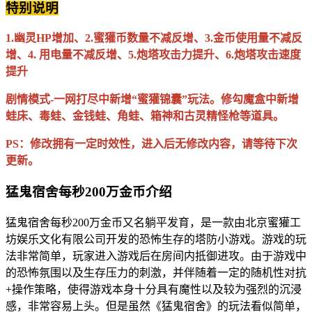
特别说明
1.幽灵HP增加、2.蜜獾币数量不减反增、3.金币使用量不减反
增、4. 用电量不减反增、5.炮塔攻击力提升、6.炮塔攻击速度
提升
剧情模式-一网打尽中新增“蜜獾锦囊”玩法。修勾魔盒中新增
蛙床、毒蛙、金钱蛙、角蛙、箱神和古灵精怪枪等道具。
PS：修改拥有一定时效性，进入后无修改内容，请等待下次
更新。
猛鬼宿舍每秒200万金币介绍
猛鬼宿舍每秒200万金币又名躺平发育，是一款由北京蜜獾工
坊娱乐文化有限公司开发的恐怖生存的塔防小游戏。游戏的玩
法非常简单，玩家进入游戏后在房间内抵御进攻。由于游戏中
的恐怖氛围以及生存压力的刺激，并伴随着一定的随机性对抗
+操作策略，使得游戏本身十分具有魔性以及较为强烈的沉浸
感，非常容易上头。但是虽然《猛鬼宿舍》的玩法看似简单，