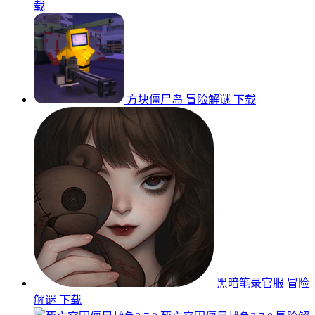
载
方块僵尸岛
冒险解谜
下载
黑暗笔录官服
冒险
解谜
下载