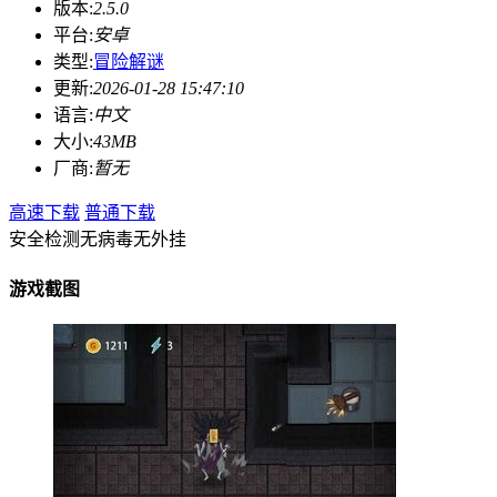
版本:
2.5.0
平台:
安卓
类型:
冒险解谜
更新:
2026-01-28 15:47:10
语言:
中文
大小:
43MB
厂商:
暂无
高速下载
普通下载
安全检测
无病毒
无外挂
游戏截图