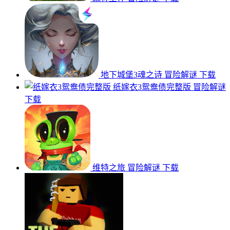
地下城堡3魂之诗
冒险解谜
下载
纸嫁衣3鸳鸯债完整版
冒险解谜
下载
维特之旅
冒险解谜
下载