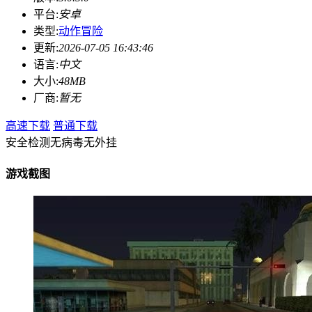
平台:
安卓
类型:
动作冒险
更新:
2026-07-05 16:43:46
语言:
中文
大小:
48MB
厂商:
暂无
高速下载
普通下载
安全检测
无病毒
无外挂
游戏截图