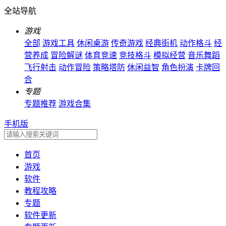
全站导航
游戏
全部
游戏工具
休闲桌游
传奇游戏
经典街机
动作格斗
经
营养成
冒险解谜
体育竞速
竞技格斗
模拟经营
音乐舞蹈
飞行射击
动作冒险
策略塔防
休闲益智
角色扮演
卡牌回
合
专题
专题推荐
游戏合集
手机版
首页
游戏
软件
教程攻略
专题
软件更新