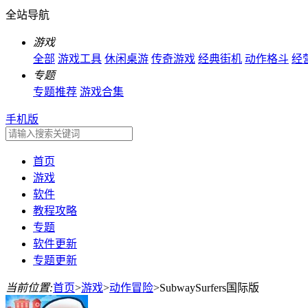
全站导航
游戏
全部
游戏工具
休闲桌游
传奇游戏
经典街机
动作格斗
经
专题
专题推荐
游戏合集
手机版
首页
游戏
软件
教程攻略
专题
软件更新
专题更新
当前位置:
首页
>
游戏
>
动作冒险
>
SubwaySurfers国际版