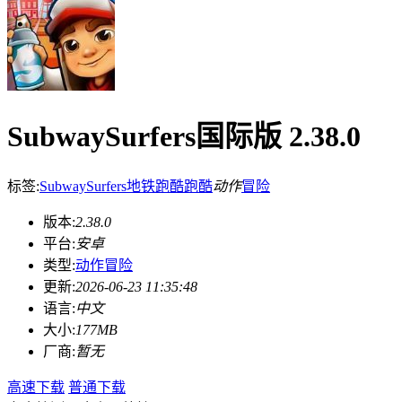
SubwaySurfers国际版 2.38.0
标签:
SubwaySurfers
地铁跑酷
跑酷
动作
冒险
版本:
2.38.0
平台:
安卓
类型:
动作冒险
更新:
2026-06-23 11:35:48
语言:
中文
大小:
177MB
厂商:
暂无
高速下载
普通下载