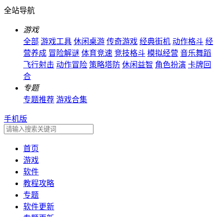
全站导航
游戏
全部
游戏工具
休闲桌游
传奇游戏
经典街机
动作格斗
经
营养成
冒险解谜
体育竞速
竞技格斗
模拟经营
音乐舞蹈
飞行射击
动作冒险
策略塔防
休闲益智
角色扮演
卡牌回
合
专题
专题推荐
游戏合集
手机版
首页
游戏
软件
教程攻略
专题
软件更新