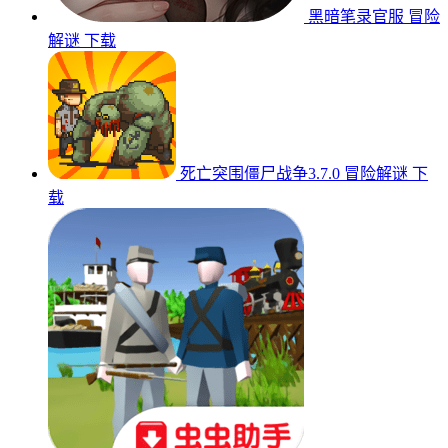
黑暗笔录官服
冒险
解谜
下载
死亡突围僵尸战争3.7.0
冒险解谜
下
载