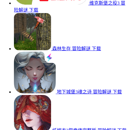
维克斯堡之役3
冒
险解谜
下载
森林生存
冒险解谜
下载
地下城堡3魂之诗
冒险解谜
下载