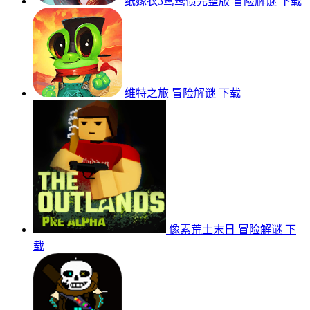
纸嫁衣3鸳鸯债完整版
冒险解谜
下载
维特之旅
冒险解谜
下载
像素荒土末日
冒险解谜
下
载