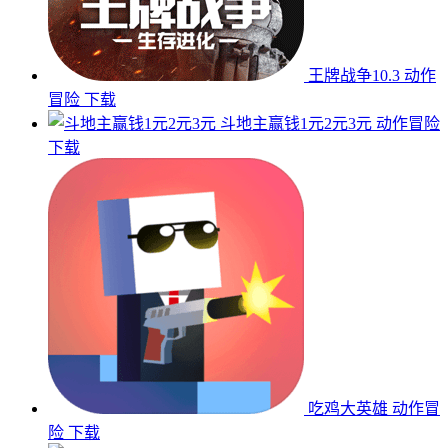
王牌战争10.3
动作
冒险
下载
斗地主赢钱1元2元3元
动作冒险
下载
吃鸡大英雄
动作冒
险
下载