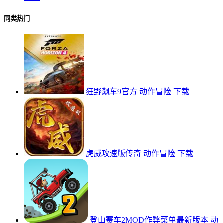
同类热门
狂野飙车9官方
动作冒险
下载
虎威攻速版传奇
动作冒险
下载
登山赛车2MOD作弊菜单最新版本
动