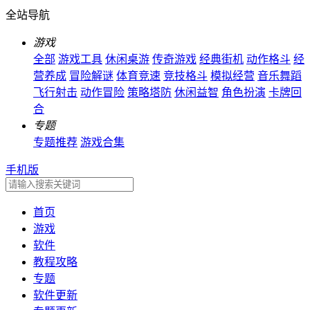
全站导航
游戏
全部
游戏工具
休闲桌游
传奇游戏
经典街机
动作格斗
经
营养成
冒险解谜
体育竞速
竞技格斗
模拟经营
音乐舞蹈
飞行射击
动作冒险
策略塔防
休闲益智
角色扮演
卡牌回
合
专题
专题推荐
游戏合集
手机版
首页
游戏
软件
教程攻略
专题
软件更新