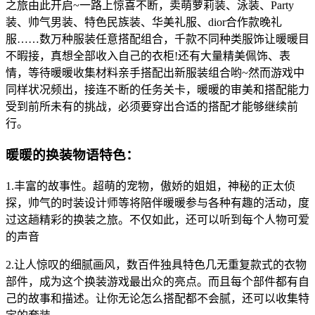
之旅由此开启~一路上惊喜不断，卖萌萝莉装、泳装、Party
装、帅气男装、特色民族装、华美礼服、dior合作款晚礼
服……数万种服装任意搭配组合，千款不同种类服饰让暖暖目
不暇接，真想全部收入自己的衣柜!还有大量精美佩饰、表
情，等待暖暖收集材料亲手搭配出新服装组合哟~然而游戏中
同样状况频出，接连不断的任务关卡，暖暖的审美和搭配能力
受到前所未有的挑战，必须要穿出合适的搭配才能够继续前
行。
暖暖的换装物语特色：
1.丰富的故事性。超萌的宠物，傲娇的姐姐，神秘的正太侦
探，帅气的时装设计师等将陪伴暖暖参与各种有趣的活动，度
过这趟精彩的换装之旅。不仅如此，还可以听到每个人物可爱
的声音
2.让人惊叹的细腻画风，数百件独具特色几无重复款式的衣物
部件，成为这个换装游戏最出众的亮点。而且每个部件都有自
己的故事和描述。让你无论怎么搭配都不会腻，还可以收集特