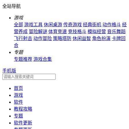
全站导航
游戏
全部
游戏工具
休闲桌游
传奇游戏
经典街机
动作格斗
经
营养成
冒险解谜
体育竞速
竞技格斗
模拟经营
音乐舞蹈
飞行射击
动作冒险
策略塔防
休闲益智
角色扮演
卡牌回
合
专题
专题推荐
游戏合集
手机版
首页
游戏
软件
教程攻略
专题
软件更新