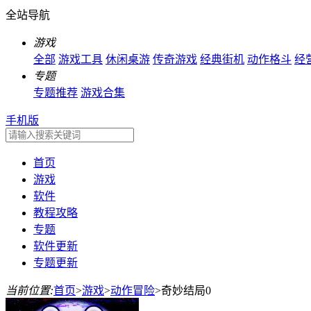
全站导航
游戏
全部
游戏工具
休闲桌游
传奇游戏
经典街机
动作格斗
经
专题
专题推荐
游戏合集
手机版
首页
游戏
软件
教程攻略
专题
软件更新
专题更新
当前位置:
首页
>
游戏
>
动作冒险
>
奇妙结局0