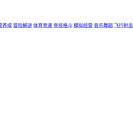
营养成
冒险解谜
体育竞速
竞技格斗
模拟经营
音乐舞蹈
飞行射击