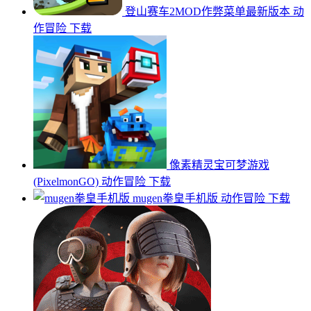
登山赛车2MOD作弊菜单最新版本
动
作冒险
下载
像素精灵宝可梦游戏
(PixelmonGO)
动作冒险
下载
mugen拳皇手机版
动作冒险
下载