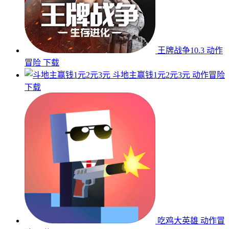
王牌战争10.3
动作
冒险
下载
斗地主赢钱1元2元3元
动作冒险
下载
吃鸡大英雄
动作冒