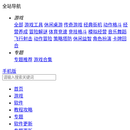
全站导航
游戏
全部
游戏工具
休闲桌游
传奇游戏
经典街机
动作格斗
经
营养成
冒险解谜
体育竞速
竞技格斗
模拟经营
音乐舞蹈
飞行射击
动作冒险
策略塔防
休闲益智
角色扮演
卡牌回
合
专题
专题推荐
游戏合集
手机版
首页
游戏
软件
教程攻略
专题
软件更新