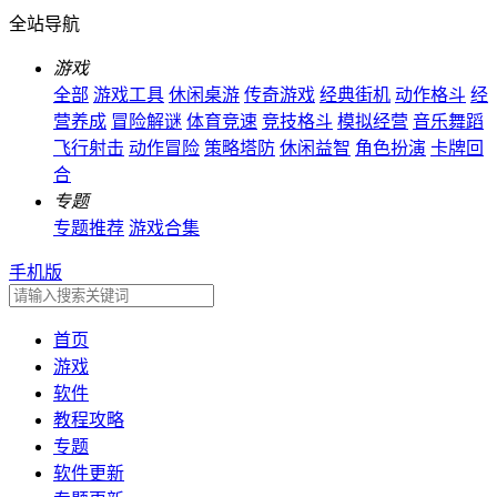
全站导航
游戏
全部
游戏工具
休闲桌游
传奇游戏
经典街机
动作格斗
经
营养成
冒险解谜
体育竞速
竞技格斗
模拟经营
音乐舞蹈
飞行射击
动作冒险
策略塔防
休闲益智
角色扮演
卡牌回
合
专题
专题推荐
游戏合集
手机版
首页
游戏
软件
教程攻略
专题
软件更新