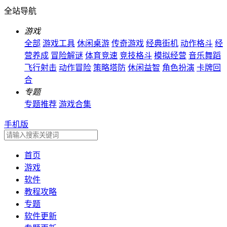
全站导航
游戏
全部
游戏工具
休闲桌游
传奇游戏
经典街机
动作格斗
经
营养成
冒险解谜
体育竞速
竞技格斗
模拟经营
音乐舞蹈
飞行射击
动作冒险
策略塔防
休闲益智
角色扮演
卡牌回
合
专题
专题推荐
游戏合集
手机版
首页
游戏
软件
教程攻略
专题
软件更新