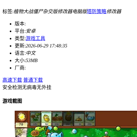
标签:
植物大战僵尸杂交版修改器电脑版
塔防
策略
修改器
版本:
平台:
安卓
类型:
游戏工具
更新:
2026-06-29 17:48:35
语言:
中文
大小:
53MB
厂商:
高速下载
普通下载
安全检测
无病毒
无外挂
游戏截图