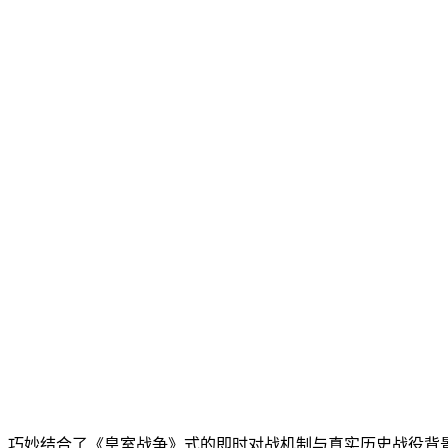
，巧妙结合了《皇室战争》式的即时对战机制与真实历史战役背