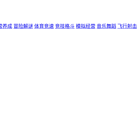
营养成
冒险解谜
体育竞速
竞技格斗
模拟经营
音乐舞蹈
飞行射击