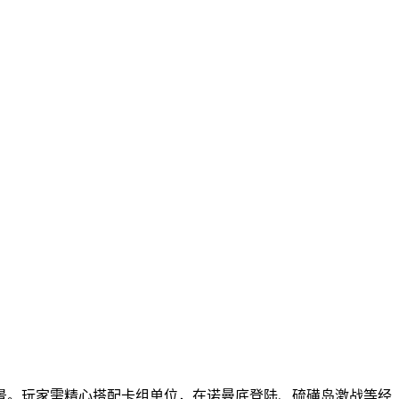
景。玩家需精心搭配卡组单位，在诺曼底登陆、硫磺岛激战等经