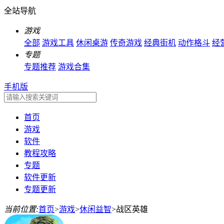
全站导航
游戏
全部
游戏工具
休闲桌游
传奇游戏
经典街机
动作格斗
经
专题
专题推荐
游戏合集
手机版
首页
游戏
软件
教程攻略
专题
软件更新
专题更新
当前位置:
首页
>
游戏
>
休闲益智
>
战区英雄