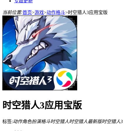
专题更新
当前位置:
首页
>
游戏
>
动作格斗
>
时空猎人3应用宝版
时空猎人3应用宝版
标签:
动作
角色扮演
格斗
时空猎人
时空猎人最新版
时空猎人3