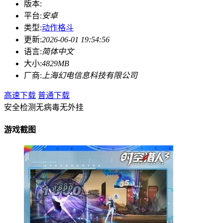
版本:
平台:
安卓
类型:
动作格斗
更新:
2026-06-01 19:54:56
语言:
简体中文
大小:
4829MB
厂商:
上海幻电信息科技有限公司
高速下载
普通下载
安全检测
无病毒
无外挂
游戏截图