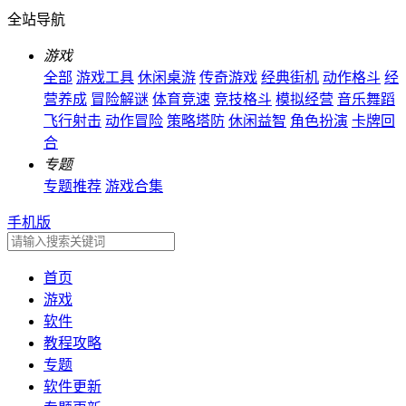
全站导航
游戏
全部
游戏工具
休闲桌游
传奇游戏
经典街机
动作格斗
经
营养成
冒险解谜
体育竞速
竞技格斗
模拟经营
音乐舞蹈
飞行射击
动作冒险
策略塔防
休闲益智
角色扮演
卡牌回
合
专题
专题推荐
游戏合集
手机版
首页
游戏
软件
教程攻略
专题
软件更新