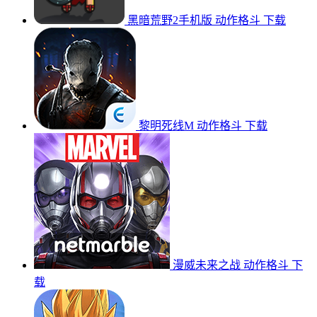
黑暗荒野2手机版
动作格斗
下载
黎明死线M
动作格斗
下载
漫威未来之战
动作格斗
下
载