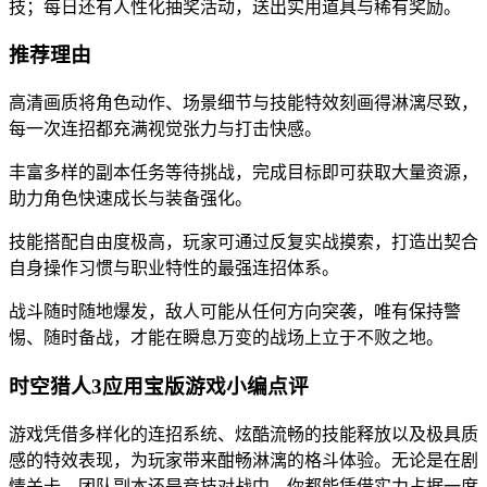
技；每日还有人性化抽奖活动，送出实用道具与稀有奖励。
推荐理由
高清画质将角色动作、场景细节与技能特效刻画得淋漓尽致，
每一次连招都充满视觉张力与打击快感。
丰富多样的副本任务等待挑战，完成目标即可获取大量资源，
助力角色快速成长与装备强化。
技能搭配自由度极高，玩家可通过反复实战摸索，打造出契合
自身操作习惯与职业特性的最强连招体系。
战斗随时随地爆发，敌人可能从任何方向突袭，唯有保持警
惕、随时备战，才能在瞬息万变的战场上立于不败之地。
时空猎人3应用宝版游戏小编点评
游戏凭借多样化的连招系统、炫酷流畅的技能释放以及极具质
感的特效表现，为玩家带来酣畅淋漓的格斗体验。无论是在剧
情关卡、团队副本还是竞技对战中，你都能凭借实力占据一席