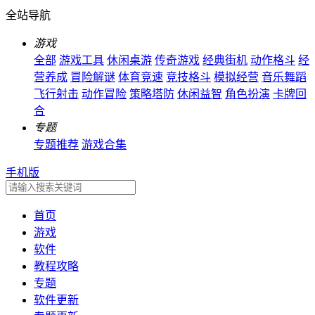
全站导航
游戏
全部
游戏工具
休闲桌游
传奇游戏
经典街机
动作格斗
经
营养成
冒险解谜
体育竞速
竞技格斗
模拟经营
音乐舞蹈
飞行射击
动作冒险
策略塔防
休闲益智
角色扮演
卡牌回
合
专题
专题推荐
游戏合集
手机版
首页
游戏
软件
教程攻略
专题
软件更新