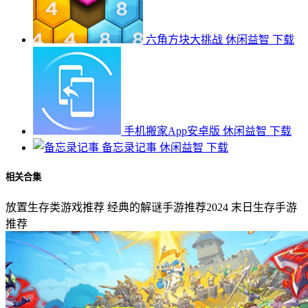
六角方块大挑战
休闲益智
下载
手机搬家App安卓版
休闲益智
下载
备忘录记事
休闲益智
下载
相关合集
放置生存类游戏推荐
经典的解谜手游推荐2024
末日生存手游
推荐