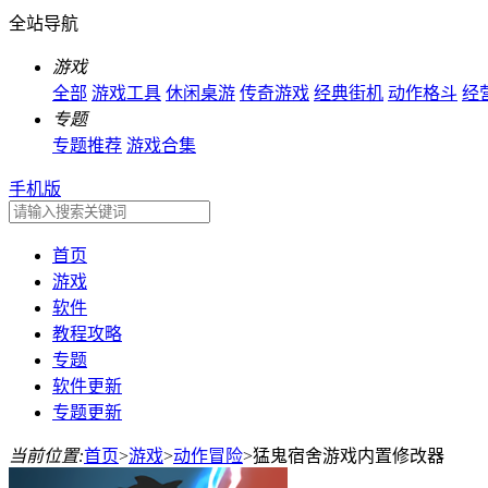
全站导航
游戏
全部
游戏工具
休闲桌游
传奇游戏
经典街机
动作格斗
经
专题
专题推荐
游戏合集
手机版
首页
游戏
软件
教程攻略
专题
软件更新
专题更新
当前位置:
首页
>
游戏
>
动作冒险
>
猛鬼宿舍游戏内置修改器