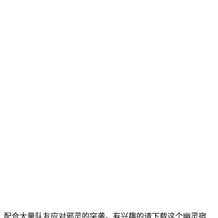
，配合大量队友应对邪灵的突袭。有兴趣的请下载这个幽灵宿