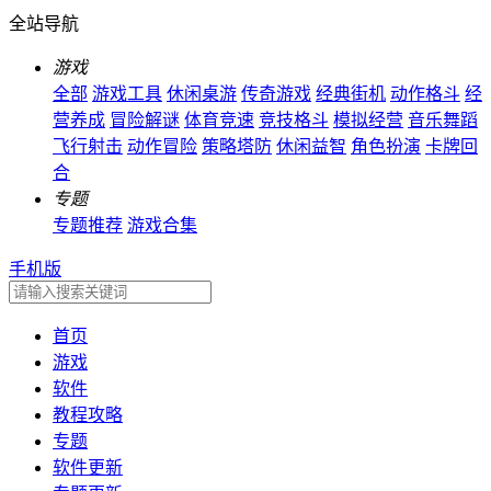
全站导航
游戏
全部
游戏工具
休闲桌游
传奇游戏
经典街机
动作格斗
经
营养成
冒险解谜
体育竞速
竞技格斗
模拟经营
音乐舞蹈
飞行射击
动作冒险
策略塔防
休闲益智
角色扮演
卡牌回
合
专题
专题推荐
游戏合集
手机版
首页
游戏
软件
教程攻略
专题
软件更新