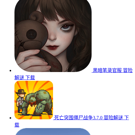
黑暗笔录官服
冒险
解谜
下载
死亡突围僵尸战争3.7.0
冒险解谜
下
载