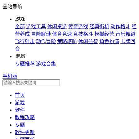
全站导航
游戏
全部
游戏工具
休闲桌游
传奇游戏
经典街机
动作格斗
经
营养成
冒险解谜
体育竞速
竞技格斗
模拟经营
音乐舞蹈
飞行射击
动作冒险
策略塔防
休闲益智
角色扮演
卡牌回
合
专题
专题推荐
游戏合集
手机版
首页
游戏
软件
教程攻略
专题
软件更新