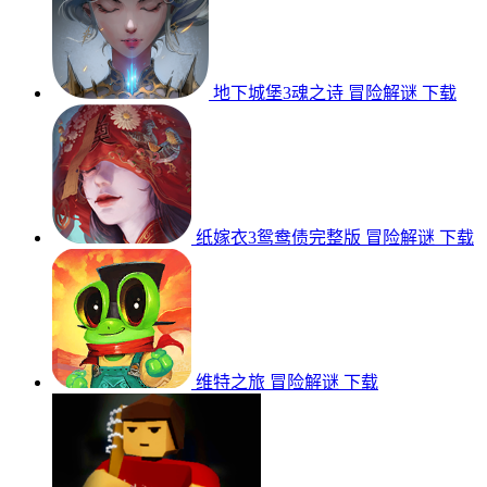
地下城堡3魂之诗
冒险解谜
下载
纸嫁衣3鸳鸯债完整版
冒险解谜
下载
维特之旅
冒险解谜
下载