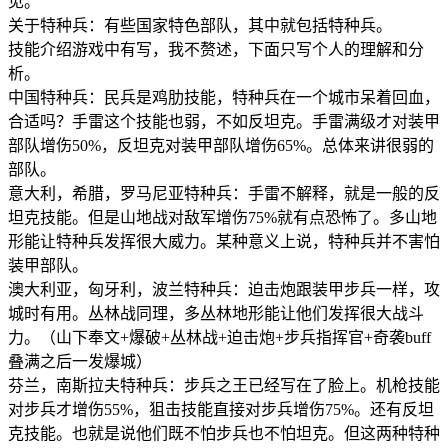
见。
关于特种兵：有些国家特色部队，其中就包括特种兵。
技能介绍游戏中有写，我不赘述，下面只写个人的理解和分
析。
中国特种兵：民兵是鸡肋技能，特种兵在一个城市呆着回血，
合适吗？手雷这个技能也弱，不如反坦克。手雷满级才对装甲
部队增伤50%，反坦克对装甲部队增伤65%。总体来讲很弱的
部队。
意大利，希腊，罗马尼亚特种兵：手雷不解释，就是一般的反
坦克技能。但是山地战对敌军增伤75%就有点恐怖了。多山地
形能让特种兵发挥很大威力。某种意义上说，特种兵并不害怕
装甲部队。
澳大利亚，匈牙利，波兰特种兵：迫击炮跟装甲步兵一样，攻
城时有用。丛林战同理，多丛林地形能让他们发挥很大战斗
力。（山下奉文+爆破+丛林战+迫击炮+步兵指挥官+奇袭buff
叠满之后一发爆城）
芬兰，南斯拉夫特种兵：步兵之王已经写在了脸上。机枪技能
对步兵才增伤55%，狙击技能直接对步兵增伤75%。还有反坦
克技能。也就是说他们既不怕步兵也不怕坦克。但这两种特种