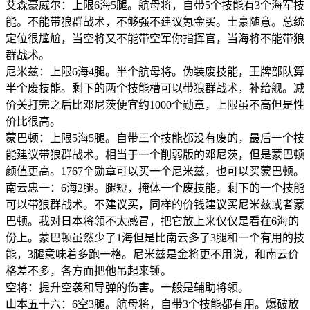
艾森豪威尔：上限6海5腿。航母将，自带5个技能有3个海军技
能。不能带狼群战术，不够强不建议氪金买。土豪随意。总统
定位很尴尬，当空将又不能带空军你指挥官，当海将不能带狼
群战术。
尼米兹：上限6海4腿。半个航母将。伪装废技能，王牌部队算
半个废技能。剩下的两个技能槽可以带狼群战术，补给舰。减
价关打完之后比邓尼茨便宜约1000个勋章，上限虽不高但是性
价比很高。
蒙巴顿：上限5海5腿。自带三个技能都没有废的，最后一个技
能建议带狼群战术。相当于一个削弱版的邓尼茨，但是蒙巴顿
颜值更高。1767个勋章可以买一个尼米兹，也可以买蒙巴顿。
南云忠一：6海2腿。腿短，掩体一个废技能，剩下的一个技能
可以带狼群战术。不建议买，同样的价钱建议买尼米兹或者蒙
巴顿。我对日本将领不太感冒，把它放上来仅仅是看在6海的
份上。蒙巴顿虽然少了1海但是比南云多了3腿和一个有用的技
能，3腿意味着多跑一格。尼米兹是金将更不用说，和南云价
格差不多，各方面把他吊起来锤。
空将：提升空袭和导弹的伤害。一般是辅助将领。
山本五十六：6空3腿。航母将，自带3个技能都有用。爆破放