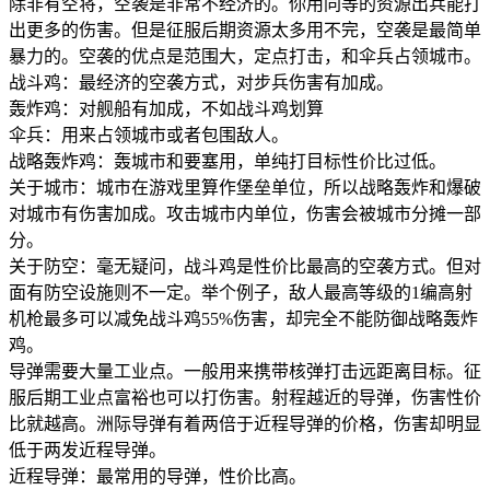
除非有空将，空袭是非常不经济的。你用同等的资源出兵能打
出更多的伤害。但是征服后期资源太多用不完，空袭是最简单
暴力的。空袭的优点是范围大，定点打击，和伞兵占领城市。
战斗鸡：最经济的空袭方式，对步兵伤害有加成。
轰炸鸡：对舰船有加成，不如战斗鸡划算
伞兵：用来占领城市或者包围敌人。
战略轰炸鸡：轰城市和要塞用，单纯打目标性价比过低。
关于城市：城市在游戏里算作堡垒单位，所以战略轰炸和爆破
对城市有伤害加成。攻击城市内单位，伤害会被城市分摊一部
分。
关于防空：毫无疑问，战斗鸡是性价比最高的空袭方式。但对
面有防空设施则不一定。举个例子，敌人最高等级的1编高射
机枪最多可以减免战斗鸡55%伤害，却完全不能防御战略轰炸
鸡。
导弹需要大量工业点。一般用来携带核弹打击远距离目标。征
服后期工业点富裕也可以打伤害。射程越近的导弹，伤害性价
比就越高。洲际导弹有着两倍于近程导弹的价格，伤害却明显
低于两发近程导弹。
近程导弹：最常用的导弹，性价比高。