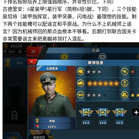
下排名按照培养上限强弱顺序，并非性价比，下同）
古德里安：6星装甲5星行军（简称6坦5腿，下同），三个技能
是坦将（装甲指挥官，装甲突袭，闪电战）最理想的技能。剩
下两个技能槽可以配谣言和平原战。为什么不上机械师上谣
言？因为机械师回的那点血根本不够看。后期打到联合国关卡
非常需要谣言来把黑蝎将领打入混乱。