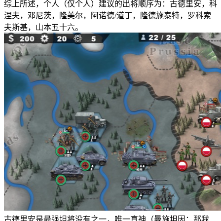
综上所述，个人（仅个人）建议的出将顺序为：古德里安，科
涅夫，邓尼茨，隆美尔，阿诺德/道丁，隆德施泰特，罗科索
夫斯基，山本五十六。
古德里安是最强坦将没有之一，唯一真神（曼施坦因：那我