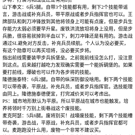
山下奉文：6兵5腿。自带3个技能都有用，剩下2个技能带谣
言，游击战或补充兵员，带平原战或者步兵指挥官也可以。王
牌部队和刺刀冲锋放到其他将领身上可能有点废，但是步兵生
存能力太弱必须要早升星。废铁洪流放坦将身上没用，但是步
兵脆，很容易就掉到半血以下，刺刀冲锋还是有用的。游击战
通过SL避免对方反击，补充兵员续航。个人认为没必要买，
有这个勋章可以再买坦将，没必要买步将。
指出前线需要装甲步兵拆堡垒。之前我前线没怎么打，没注意
到这点。后来越打越吃力发现确实需要一个能拆碉堡的。如果
要打前线，爆破也可以作为各步将的技能。
隆德施泰特：6兵2腿。自带的纵深防御没啥用。剩下两个技能
可以带奇袭，平原战，补充兵员，或者步兵指挥官。选技能理
由同上。隆德施泰德便宜，打完减价关可以考虑出。
PS：城市地形默认为平原。所以平原战在城市也能触发。培
养将领时千万别上街巷战这个废技能。
麦克阿瑟：5兵6腿。废将别买！战壕废技能，剩下两个技能槽
带奇袭，游击战，平原战，补充兵员，或者步兵指挥官都可
以。麦跑跑没什么用，废物一个非常不建议买。