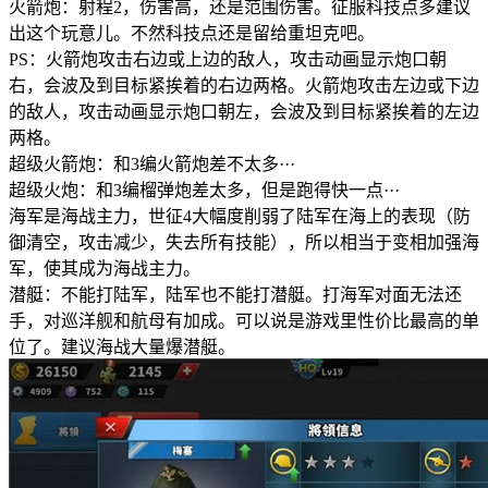
火箭炮：射程2，伤害高，还是范围伤害。征服科技点多建议
出这个玩意儿。不然科技点还是留给重坦克吧。
PS：火箭炮攻击右边或上边的敌人，攻击动画显示炮口朝
右，会波及到目标紧挨着的右边两格。火箭炮攻击左边或下边
的敌人，攻击动画显示炮口朝左，会波及到目标紧挨着的左边
两格。
超级火箭炮：和3编火箭炮差不太多···
超级火炮：和3编榴弹炮差太多，但是跑得快一点···
海军是海战主力，世征4大幅度削弱了陆军在海上的表现（防
御清空，攻击减少，失去所有技能），所以相当于变相加强海
军，使其成为海战主力。
潜艇：不能打陆军，陆军也不能打潜艇。打海军对面无法还
手，对巡洋舰和航母有加成。可以说是游戏里性价比最高的单
位了。建议海战大量爆潜艇。