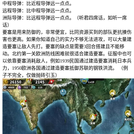
中程导弹：比近程导弹远一点点。
远程导弹：比中程导弹远一点点。
洲际导弹：比远程导弹远一点点。（听君四席话，如听一席
话）
要塞是用来防御的，非常便宜，比同资源买到的部队更抗揍伤
害也更高。如果你知道自己的实力不够无法进攻，可以大量建
造要塞让敌人先打。要塞的缺点是需要3回合搭建且不能移
动。北约第一关欧洲防线困难就很适合建造要塞。征服中也可
以依靠要塞消耗敌人，例如1939民国通过建造要塞消耗日本兵
力，1950欧洲各国通过建造要塞抵御苏联的钢铁洪流。 （例
子不完全，仅做抛砖引玉）