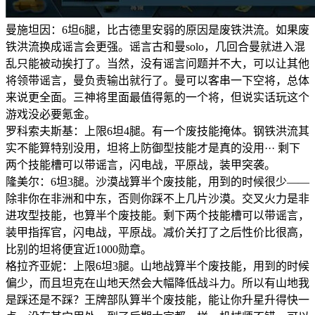
曼施坦因：6坦6腿，比古德里安弱的原因是废铁洪流。如果废
铁洪流换成谣言会更强。谣言古和曼solo，几回合曼就进入混
乱只能被动挨打了。当然，没有谣言问题并不大，可以让其他
将领带谣言，曼负责输出就行了。曼可以客串一下空将，总体
来说更全面。三神将里面最值得氪的一个将，但说实话玩这个
游戏没必要氪金。
罗科索夫斯基：上限6坦4腿。有一个废技能掩体。钢铁洪流其
实不能算特别没用，坦将上防御型技能才是真的没用··· 剩下
两个技能槽可以带谣言，闪电战，平原战，装甲突袭。
隆美尔：6坦3腿。沙漠战算半个废技能，用到的时候很少——
除非你在非洲和中东，否则你踩不上几片沙漠。交叉火力是非
进攻型技能，也算半个废技能。剩下两个技能槽可以带谣言，
装甲指挥官，闪电战，平原战。减价关打了之后性价比很高，
比别的坦将便宜近1000勋章。
格拉齐亚妮：上限6坦3腿。山地战算半个废技能，用到的时候
偏少，而且坦克在山地天然会大幅降低战斗力。所以有山地我
是踩还是不踩？王牌部队算半个废技能，能让你升星升得快一