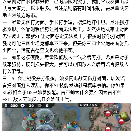
去硬刚对面很快就会把自己的部队刚没了。我们应该发挥出部
队最大潜力，以少胜多。且注意剧情有时间限制，要尽量快速
地占领敌方城市。
一：尽量无伤打对面。手长打手短，榴弹炮打中坦。巡洋舰打
驱逐舰。依靠射程优势让对面无法反击。既然火炮概率让对面
无法反击，那就SL让对面必定无法反击。很多时候你打对面
强将可能三四个坦克都拿不下来，但是你三四个火炮轮着射几
个回合，满配古德里安也给他干死。
二：如果必须硬刚，尽量降低敌人士气之后再打。尤其是对于
敌军强将，硬刚损失很大，就可以包围敌人之后用谣言把敌人
打入混乱。
三：SL会让战役好打很多。触发闪电战无伤打对面，触发谣
言把对面打入混乱。你不SL技能发动就是概率事情。你如果
SL就相当于100%触发技能。古不帅为什么强？因为古不帅
+SL=敌人无法反击且会降低士气。