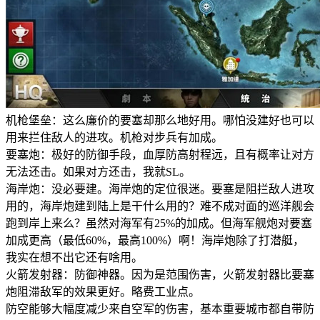
机枪堡垒：这么廉价的要塞却那么地好用。哪怕没建好也可以
用来拦住敌人的进攻。机枪对步兵有加成。
要塞炮：极好的防御手段，血厚防高射程远，且有概率让对方
无法还击。如果对方还击，我就SL。
海岸炮：没必要建。海岸炮的定位很迷。要塞是阻拦敌人进攻
用的，海岸炮建到陆上是干什么用的？难不成对面的巡洋舰会
跑到岸上来么？虽然对海军有25%的加成。但海军舰炮对要塞
加成更高（最低60%，最高100%）啊！海岸炮除了打潜艇，
我实在想不出它还有啥用。
火箭发射器：防御神器。因为是范围伤害，火箭发射器比要塞
炮阻滞敌军的效果更好。略费工业点。
防空能够大幅度减少来自空军的伤害，基本重要城市都自带防