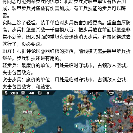
有同志可能列举步兵的优点：机动步兵对装甲单位有伤害加
成，装甲步兵对堡垒有伤害加成，有工兵技能的步兵可以踩
雷。
实际上除了轻坦，装甲单位对步兵伤害加成更高。堡垒血厚防
高，步兵打堡垒杀敌一千自损八百。把步兵放在前面拆堡垒非
常不划算，因为对面的重坦克会迅速消灭步兵。有雷区绕过去
就行了，没必要踩。
BUT！根据评论区@西红柿的提醒，前线模式需要装甲步兵拆
堡垒。步兵科技还是有用的。
轻步兵：最廉价的单位，用处是临时守城市，占领敌人空城，
夹击包围敌方。
突击步兵：廉价的单位，用处是临时守城市，占领敌人空城，
夹击包围敌方，和踏雷。