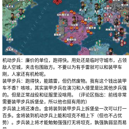
机动步兵：廉价的单位，跑得快。用处还是临时守城市，占领
敌人空城，夹击包围敌方。不要以为有手雷就可以和装甲车
刚，人家还有机枪呢。
装甲步兵：跑得快，能踏雷，但仍然废物。我有这个钱出装甲
车不香？咳咳，其实装甲步兵在演习和入侵里是比其他步兵强
的。但是正常战役和征服里没啥用。（评论区指出：前线非常
需要装甲步兵拆堡垒，所以他也挺有用的）
步兵装上将还凑合。金将装到装甲步兵上拆堡垒一次可以打一
百多。金将装到机动步兵上能和坦克不相上下（但也不占优
势）。步兵装上将才能勉勉强强打无将坦克，孰强孰弱显而易