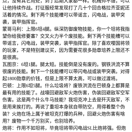
点，没有其它用处，到了后期大家都一样。机械师不错，可以
让他持续作战。打征服经常发现打了几十个回合格拉齐亚妮还
活着的情况。剩下两个技能槽可以带谣言，闪电战，装甲突
袭，装甲指挥官。
蒙哥马利：上限6坦4腿。纵深防御废物技能，你一个坦将我指
望你给我修要塞？交叉火力半个废技能。剩下两个技能槽可以
带谣言，闪电战，装甲突袭，装甲指挥官。除了喜欢嘤国将领
的玩家，不是特别建议买，因为需要花很多勋章培养上限还不
是很高。
瓦图京：6坦1腿。腿太短。技能倒是没有废的。钢铁洪流不算
很废的技能。剩下一个技能槽可以带闪电战或装甲突袭。对得
起1800勋章的价钱，但是上限不算太高，可以做过渡将。
巴顿：上限6坦5腿。什么垃圾将？废铁洪流在巴顿身上都算是
最有用的技能了。战壕回避敌军火炮伤害，伪装回避敌军空军
伤害。这是两个什么牛马技能？我坦克冲上去是歼灭敌军，不
是用来挨打的。再说了重坦本身就自带防空，用得着整个伪
装？火炮在场上属于被坦克打爆的兵种，回避火炮伤害有啥
用？废物一个千万别买，也别培养。
炮将：作用不如坦将，毕竟坦将带闪电战SL比炮将强。但炮