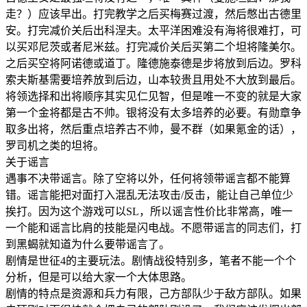
走？）应该早出。打完教学之后买梅赛过渡，然后憋出古德里
安。打完减价关后出科涅夫。太平洋困难没有海将很难打，可
以买邓尼茨或者尼米兹。打完减价关后买第二个坦将隆美尔。
之后买空将阿诺德或道丁。隆德施泰德是步将放到后边。罗科
索夫斯基需要培养放到后边，山本较贵且用处不大放到最后。
将领选择和出将顺序其实见仁见智，但是唯一不变的就是大家
第一个金将都是古不帅。银将没有太多培养的必要。有勋章争
取多出将，然后重点培养古不帅，曼不群（如果氪金的话），
罗司机之类的坦将。
关于谣言
遇事不决带谣言。除了空将以外，任何将领带谣言都不能算
错。谣言能把对面打入混乱无法攻击/反击，能让自己单位少
挨打。因为这个游戏可以SL，所以谣言性价比非常高，唯一
一个能和谣言比肩的技能是闪电战。不愿带谣言的同志们，打
到黑蝎就知道为什么要带谣言了。
剧情是世征4的主要玩法。剧情战役特别多，笔者不能一个个
分析，但是可以给大家一个大体思路。
剧情的特点是资源和兵力有限，己方部队少于敌方部队。如果