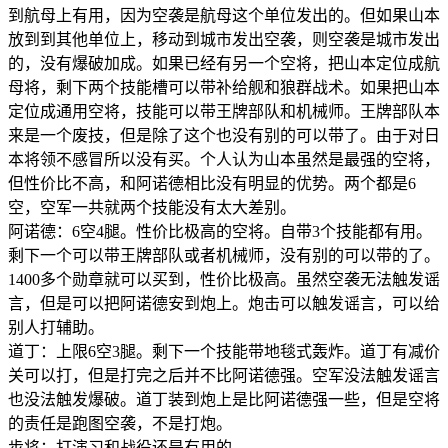
到航母上有用，因为空袭是航母这个单位发出的。但如果山本
放到到其他单位上，移动到城市发出空袭，则空袭是城市发出
的，没有爆破加成。如果已经有另一个空将，把山本定位成航
母将，剩下两个技能槽可以带补给舰和狼群战术。如果把山本
定位成通用空将，技能可以带王牌部队和机械师。王牌部队本
来是一个废技，但是除了这个也没有别的可以带了。由于对日
本将领不感冒所以没有买。个人认为山本虽然是最强的空将，
但性价比不高，和阿诺德相比没有明显的优势。两个都是6
空，空军一共就两个技能没有太大差别。
阿诺德：6空4腿。性价比极高的空将。自带3个技能都有用。
剩下一个可以带王牌部队或者机械师，没有别的可以带的了。
1400多个勋章就可以买到，性价比极高。虽然空袭无法触发谣
言，但是可以把阿诺德安到炮上。炮击可以触发谣言，可以给
别人打辅助。
道丁：上限6空3腿。剩下一个技能带地毯式轰炸。道丁有减价
关可以打，但是打完之后并不比阿诺德强。空军没法触发谣言
也没法触发爆破。道丁装到炮上是比阿诺德强一些，但是空将
的责任是跑图空袭，不是打炮。
步将：打演习和战役还是有用的。