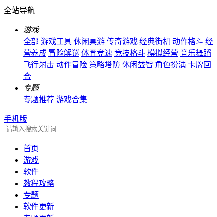
全站导航
游戏
全部
游戏工具
休闲桌游
传奇游戏
经典街机
动作格斗
经
营养成
冒险解谜
体育竞速
竞技格斗
模拟经营
音乐舞蹈
飞行射击
动作冒险
策略塔防
休闲益智
角色扮演
卡牌回
合
专题
专题推荐
游戏合集
手机版
首页
游戏
软件
教程攻略
专题
软件更新