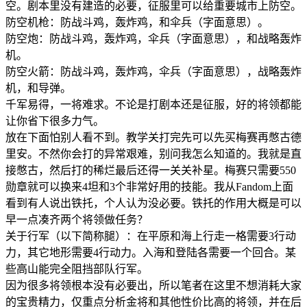
空。剧本里没有建造的必要，征服里可以给重要城市上防空。
防空机枪：防战斗鸡，轰炸鸡，和伞兵（字面意思）。
防空炮：防战斗鸡，轰炸鸡，伞兵（字面意思），和战略轰炸
机。
防空火箭：防战斗鸡，轰炸鸡，伞兵（字面意思），战略轰炸
机，和导弹。
千军易得，一将难求。不论是打剧本还是征服，好的将领都能
让你省下很多力气。
放在下面怕别人看不到。教学关打完先可以先买梅赛再憋古德
里安。不然你会打的异常艰难，别问我怎么知道的。我就是直
接憋古，然后打的稀烂最后还得一关关补星。梅赛只需要550
勋章就可以换来4坦和3个非常好用的技能。我从Fandom上面
看到有人说出铁托，个人认为没必要。铁托的作用大概是可以
早一点凑齐两个将领做任务？
关于行军（以下简称腿）：在平原和海上行走一格需要3行动
力，其它地形需要4行动力。入海和登陆各需要一个回合。某
些高山能完全阻挡部队行军。
因为很多将领根本没有必要出，所以笔者在这里不想消耗大家
的宝贵精力，仅重点分析金将和其他性价比高的将领，并在后