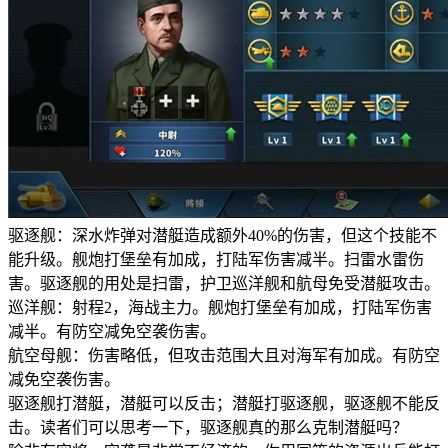
驱逐舰：深水炸弹对潜艇造成额外40%的伤害，但这个技能不
能升级。舰炮打堡垒有加成，打陆军伤害减半。扫雷水雷伤
害。驱逐舰的用处是扫雷，护卫巡洋舰和航母免受潜艇攻击。
巡洋舰：射程2，海战主力。舰炮打堡垒有加成，打陆军伤害
减半。有防空减免空袭伤害。
航空母舰：伤害略低，但攻击范围大且对海军有加成。有防空
减免空袭伤害。
驱逐舰打潜艇，潜艇可以反击；潜艇打驱逐舰，驱逐舰不能反
击。读者们可以思考一下，驱逐舰真的那么克制潜艇吗？