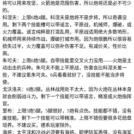
将可以用来攻坚，火箭炮是范围伤害，所以炮将还是必不可少
的。
科涅夫：上限6炮4腿。科涅夫是炮将不是步将，所以奇袭没
用。剩下两个技能槽可以带谣言，平原战，机械师，爆破，或
火力覆盖。谣言纯粹是打混乱用，平原战适用绝大多数地形，
机械师用来持续作战，爆破打城市用。因为炮很脆所以很容易
损失过半，火力覆盖可以弥补伤害不足。有减价关，性价比
高。
朱可夫：上限6炮5腿。自带技能里交叉火力没用——火炮是主
动出击的兵种。朱可夫不能上平原战，伤害会比科涅夫差一
些，不建议氪朱可夫。6兵看看就好了，没技能不能当步将
使。
戈沃洛夫：6炮2腿。丛林战用处不太大，因为火炮在丛林本身
就会削弱战斗力。剩下一个技能可以带谣言，精准或火炮指挥
官。
里布：上限5炮5腿。5腿很好，5炮有点伤。技能都不错，没有
废技能。剩下一个技能可以带精准。上限不错但要很多花勋章
培养。不建议买，德系玩家除外。
海将：太平洋和冷战必须要有海将。即便陆军再强，没有海军