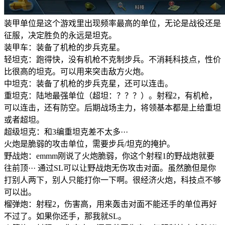
装甲单位是这个游戏里出现频率最高的单位，无论是战役还是
征服，决定胜负的永远是坦克。
装甲车：装备了机枪的步兵克星。
轻坦克：跑得快，没有机枪不克制步兵。不消耗科技点，性价
比很高的坦克。可以用来突击敌方火炮。
中坦克：装备了机枪的步兵克星，还可以连击。
重坦克：陆地最强单位（超坦：？？？）。射程2，有机枪，
可以连击，还有防空。后期战场主力，将领基本都是上给重坦
或者超坦。
超级坦克：和3编重坦克差不太多···
火炮是脆弱的攻击单位，需要步兵/坦克的掩护。
野战炮：emmm刚说了火炮脆弱，你这个射程1的野战炮就要
往前顶··· 通过SL可以让野战炮无伤攻击对面。虽然脆但是你
打别人两下，别人只能打你一下啊。很经济火炮，科技点不够
可以出。
榴弹炮：射程2，伤害高，用来轰击对面不能还手的单位再好
不过了。如果你还手，那我就SL。