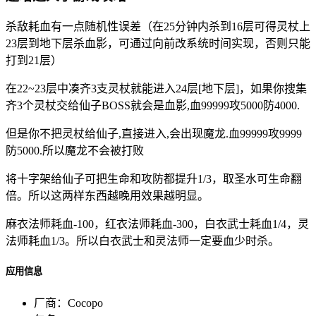
杀敌耗血有一点随机性误差（在25分钟内杀到16层可得灵杖上
23层到地下层杀血影，可通过向前改系统时间实现，否则只能
打到21层）
在22~23层中凑齐3支灵杖就能进入24层[地下层]，如果你搜集
齐3个灵杖交给仙子BOSS就会是血影,血99999攻5000防4000.
但是你不把灵杖给仙子,直接进入,会出现魔龙.血99999攻9999
防5000.所以魔龙不会被打败
将十字架给仙子可把生命和攻防都提升1/3，取圣水可生命翻
倍。所以这两样东西越晚用效果越明显。
麻衣法师耗血-100，红衣法师耗血-300，白衣武士耗血1/4，灵
法师耗血1/3。所以白衣武士和灵法师一定要血少时杀。
应用信息
厂商：
Cocopo