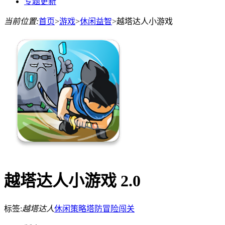
专题更新
当前位置:
首页
>
游戏
>
休闲益智
>
越塔达人小游戏
越塔达人小游戏 2.0
标签:
越塔达人
休闲
策略
塔防
冒险
闯关