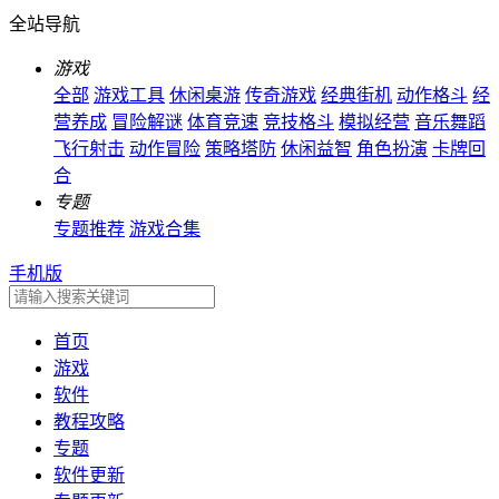
全站导航
游戏
全部
游戏工具
休闲桌游
传奇游戏
经典街机
动作格斗
经
营养成
冒险解谜
体育竞速
竞技格斗
模拟经营
音乐舞蹈
飞行射击
动作冒险
策略塔防
休闲益智
角色扮演
卡牌回
合
专题
专题推荐
游戏合集
手机版
首页
游戏
软件
教程攻略
专题
软件更新